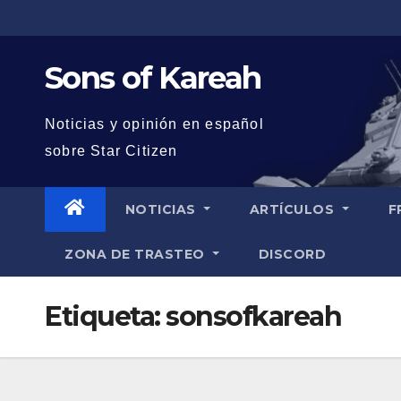
Saltar
al
contenido
Sons of Kareah
Noticias y opinión en español
sobre Star Citizen
NOTICIAS
ARTÍCULOS
F
ZONA DE TRASTEO
DISCORD
Etiqueta:
sonsofkareah