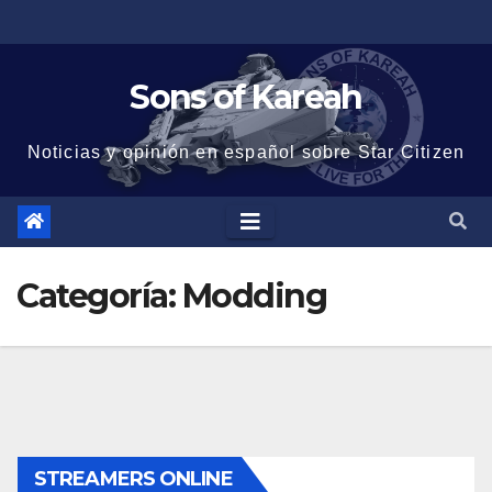
Saltar
al
contenido
Sons of Kareah
Noticias y opinión en español sobre Star Citizen
Categoría:
Modding
STREAMERS ONLINE